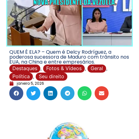
QUEM É ELA? – Quem é Delcy Rodríguez, a
poderosa sucessora de Maduro com trânsito nos
EUA, na China e entre empresários.
Destaques
,
Fotos & Vídeos
,
Geral
,
Política
,
Seu direito
janeiro 5, 2026