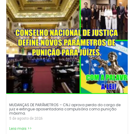
MUDANÇAS DE PARÃMETROS – CNJ aprova perda do cargo de
juiz e extingue aposentadoria compulsória como punição
máxima.
5 de agosto de 2026
Leia mais >>