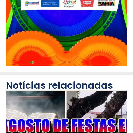
Notícias relacionadas