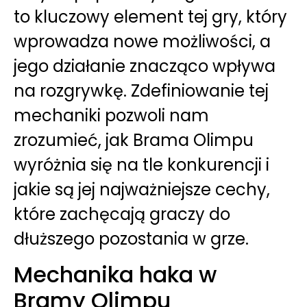
to kluczowy element tej gry, który
wprowadza nowe możliwości, a
jego działanie znacząco wpływa
na rozgrywkę. Zdefiniowanie tej
mechaniki pozwoli nam
zrozumieć, jak Brama Olimpu
wyróżnia się na tle konkurencji i
jakie są jej najważniejsze cechy,
które zachęcają graczy do
dłuższego pozostania w grze.
Mechanika haka w
Bramy Olimpu