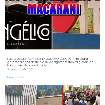
FESTEJOS DE ITABAÍ E FESTA DOS EVANGÉLICOS – Prefeitura
garante à partir deste dia 07 de agosto festas religiosas do
Mês no distrito e no Município.
5 de agosto de 2026
Leia mais >>