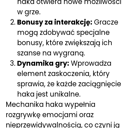
haka otwiera nowe możliwości
w grze.
Bonusy za interakcję:
Gracze
mogą zdobywać specjalne
bonusy, które zwiększają ich
szanse na wygraną.
Dynamika gry:
Wprowadza
element zaskoczenia, który
sprawia, że każde zaciągnięcie
haka jest unikalne.
Mechanika haka wypełnia
rozgrywkę emocjami oraz
nieprzewidywalnością, co czyni ją