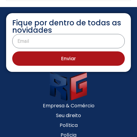
Fique por dentro de todas as
novidades
Enviar
Empresa & Comércio
Seu direito
Política
Polícia