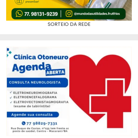
SORTEIO DA REDE