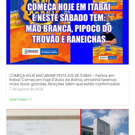
COMEÇA HOJE MACARANI! FESTEJOS DE ITABAÍ – Festas em
Itabaí Começam hoje D’Ávila da Bahia, amanhã teremos
mais duas grandes Atrações além que estão confirmadas.
7 de agosto de 2026
Leia mais >>