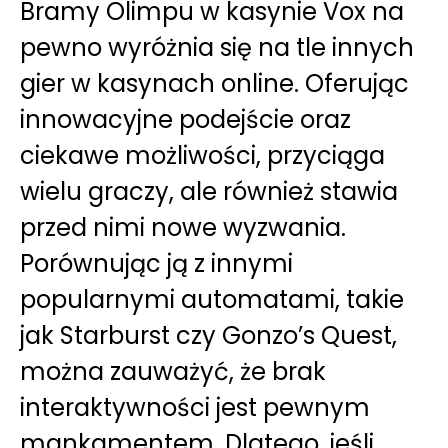
Bramy Olimpu w kasynie Vox na
pewno wyróżnia się na tle innych
gier w kasynach online. Oferując
innowacyjne podejście oraz
ciekawe możliwości, przyciąga
wielu graczy, ale również stawia
przed nimi nowe wyzwania.
Porównując ją z innymi
popularnymi automatami, takie
jak Starburst czy Gonzo’s Quest,
można zauważyć, że brak
interaktywności jest pewnym
mankamentem. Dlatego, jeśli