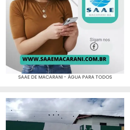
SAAE DE MACARANI - ÁGUA PARA TODOS