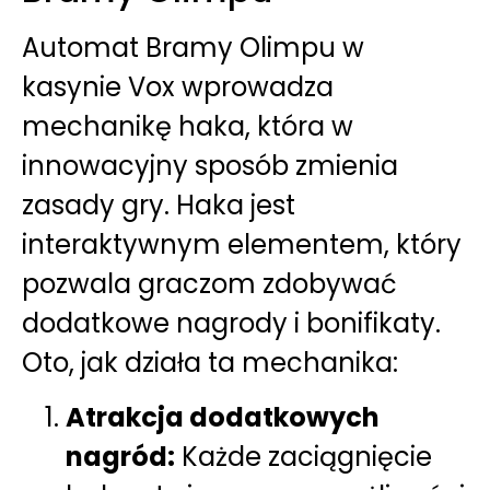
Automat Bramy Olimpu w
kasynie Vox wprowadza
mechanikę haka, która w
innowacyjny sposób zmienia
zasady gry. Haka jest
interaktywnym elementem, który
pozwala graczom zdobywać
dodatkowe nagrody i bonifikaty.
Oto, jak działa ta mechanika:
Atrakcja dodatkowych
nagród:
Każde zaciągnięcie