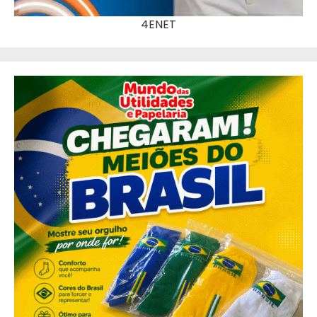
4ENET