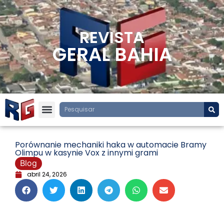
REVISTA
GERAL BAHIA
Porównanie mechaniki haka w automacie Bramy
Olimpu w kasynie Vox z innymi grami
Blog
abril 24, 2026