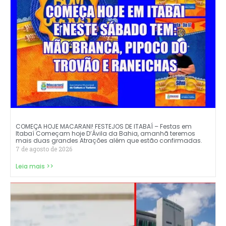
COMEÇA HOJE MACARANI! FESTEJOS DE ITABAÍ – Festas em
Itabaí Começam hoje D’Ávila da Bahia, amanhã teremos
mais duas grandes Atrações além que estão confirmadas.
7 de agosto de 2026
Leia mais >>