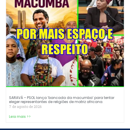
SARAVÁ – PSOL lança ‘bancada da macumba’ para tentar
eleger representantes de religiões de matriz africana.
7 de agosto de 2026
Leia mais >>