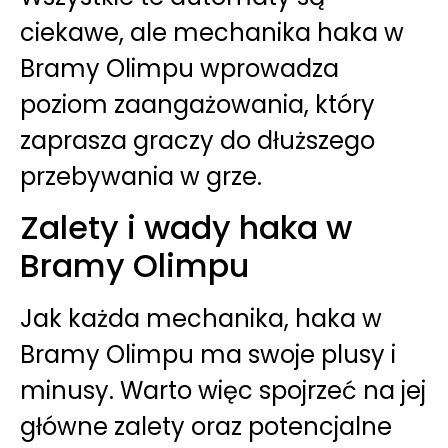
ciekawe, ale mechanika haka w
Bramy Olimpu wprowadza
poziom zaangażowania, który
zaprasza graczy do dłuższego
przebywania w grze.
Zalety i wady haka w
Bramy Olimpu
Jak każda mechanika, haka w
Bramy Olimpu ma swoje plusy i
minusy. Warto więc spojrzeć na jej
główne zalety oraz potencjalne