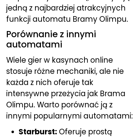
jedną z najbardziej atrakcyjnych
funkcji automatu Bramy Olimpu.
Porównanie z innymi
automatami
Wiele gier w kasynach online
stosuje różne mechaniki, ale nie
każda z nich oferuje tak
intensywne przeżycia jak Brama
Olimpu. Warto porównać ją z
innymi popularnymi automatami:
Starburst:
Oferuje prostą