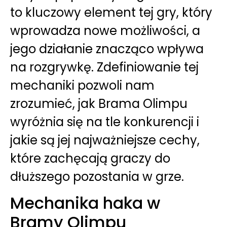
to kluczowy element tej gry, który
wprowadza nowe możliwości, a
jego działanie znacząco wpływa
na rozgrywkę. Zdefiniowanie tej
mechaniki pozwoli nam
zrozumieć, jak Brama Olimpu
wyróżnia się na tle konkurencji i
jakie są jej najważniejsze cechy,
które zachęcają graczy do
dłuższego pozostania w grze.
Mechanika haka w
Bramy Olimpu