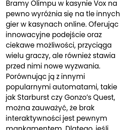
Bramy Olimpu w kasynie Vox na
pewno wyróżnia się na tle innych
gier w kasynach online. Oferując
innowacyjne podejście oraz
ciekawe możliwości, przyciąga
wielu graczy, ale również stawia
przed nimi nowe wyzwania.
Porównując ją z innymi
popularnymi automatami, takie
jak Starburst czy Gonzo’s Quest,
można zauważyć, że brak
interaktywności jest pewnym
mankamentem. Dlatego, jeśli