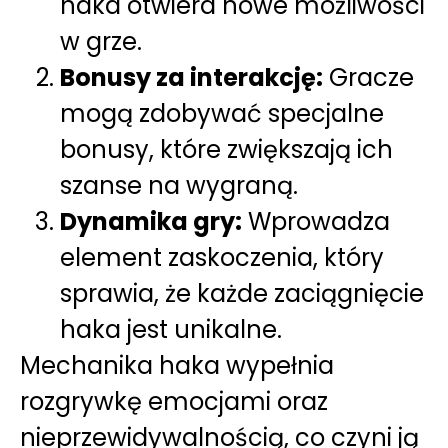
haka otwiera nowe możliwości
w grze.
Bonusy za interakcję:
Gracze
mogą zdobywać specjalne
bonusy, które zwiększają ich
szanse na wygraną.
Dynamika gry:
Wprowadza
element zaskoczenia, który
sprawia, że każde zaciągnięcie
haka jest unikalne.
Mechanika haka wypełnia
rozgrywkę emocjami oraz
nieprzewidywalnością, co czyni ją