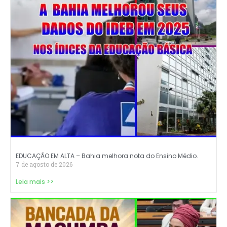
EDUCAÇÃO EM ALTA – Bahia melhora nota do Ensino Médio.
7 de agosto de 2026
Leia mais >>