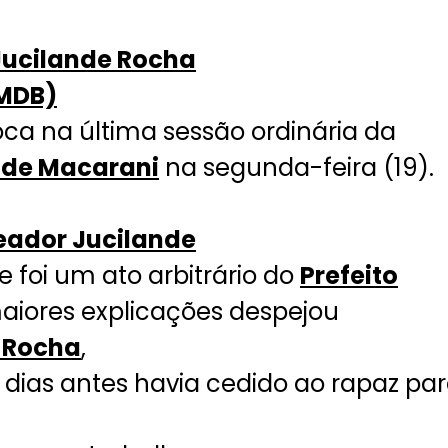
Jucilande Rocha
PMDB)
a na última sessão ordinária da
 de Macarani
na segunda-feira (19).
eador Jucilande
 foi um ato arbitrário do
Prefeito
aiores explicações despejou
n Rocha
,
 dias antes havia cedido ao rapaz pa