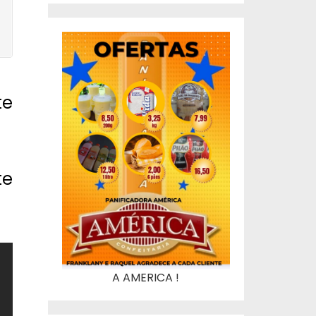
te
te
A AMERICA !