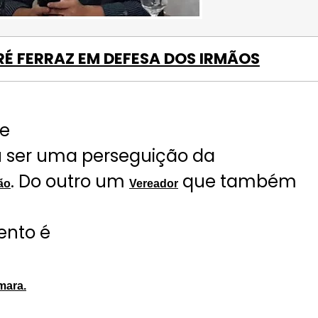
RÉ FERRAZ EM DEFESA DOS IRMÃOS
e
u ser uma perseguição da
. Do outro um
que também
ão
Vereador
nto é
mara.