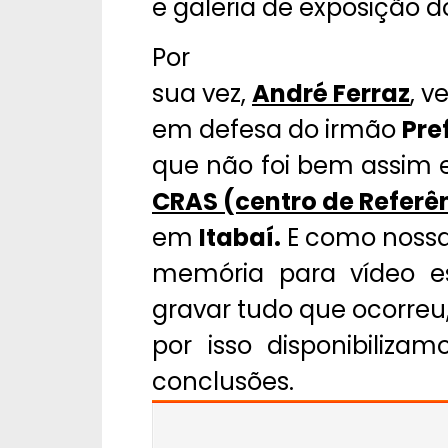
e galeria de exposição d
Por
sua vez,
André Ferraz
, v
em defesa do irmão
Pre
que não foi bem assim e 
CRAS (centro de Referê
em
Itabaí.
E como noss
memória para vídeo e
gravar tudo que ocorreu
por isso disponibiliza
conclusões.