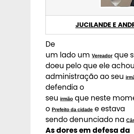
JUCILANDE E AND
De
um lado um
que s
Vereador
doeu pelo que ele acho
administração ao seu
irm
defendia o
seu
que neste mome
irmão
o
e estava
Prefeito da cidade
sendo denunciado na
Câ
As dores em defesa da