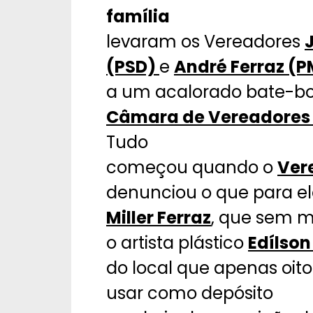
família
levaram os Vereadores
(PSD)
e
André Ferraz (
a um acalorado bate-boc
Câmara de Vereadores
Tudo
começou quando o
Ver
denunciou o que para ele
Miller Ferraz
, que sem m
o artista plástico
Edílso
do local que apenas oito
usar como depósito