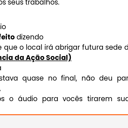
os seus trabalhos.
eio
feito
dizendo
que o local irá abrigar futura sede 
ncia da Ação Social)
a
stava quase no final, não deu pa
,
mos o áudio para vocês tirarem su