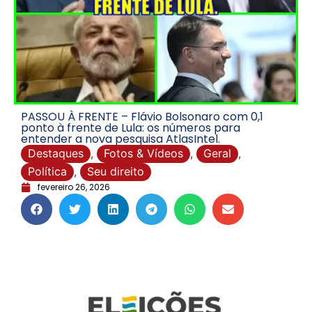
PASSOU À FRENTE – Flávio Bolsonaro com 0,1
ponto à frente de Lula: os números para
entender a nova pesquisa AtlasIntel.
Destaques
,
Fotos & Vídeos
,
Geral
,
Política
,
Seu direito
fevereiro 26, 2026