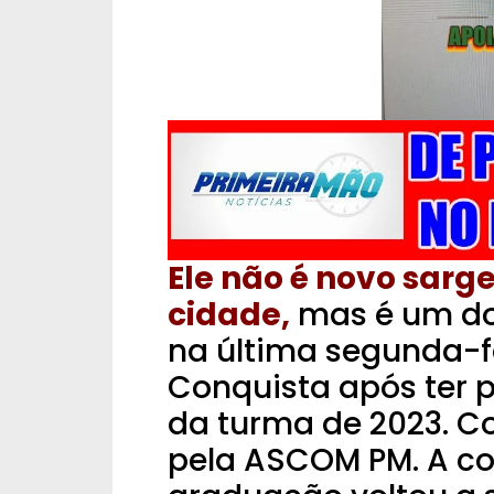
Ele não é novo sarg
cidade,
mas é um do
na última segunda-fe
Conquista após ter 
da turma de 2023. C
pela ASCOM PM.
A c