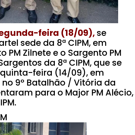
egunda-feira (18/09),
se
rtel sede da 8ª CIPM, em
to PM Zilnete e o Sargento PM
Sargentos da 8ª CIPM, que se
quinta-feira (14/09), em
 no 9° Batalhão / Vitória da
ntaram para o Major PM Alécio,
IPM.
PM