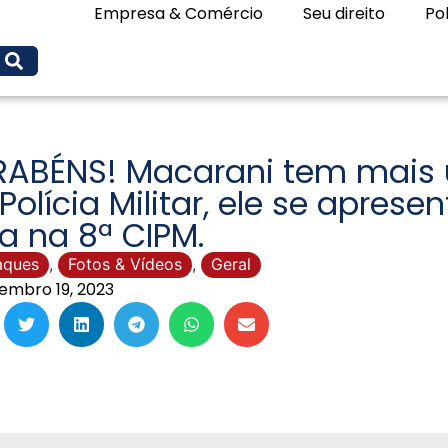
Empresa & Comércio
Seu direito
Pol
RABÉNS! Macarani tem mais
Polícia Militar, ele se apre
ra na 8ª CIPM.
aques
,
Fotos & Vídeos
,
Geral
embro 19, 2023