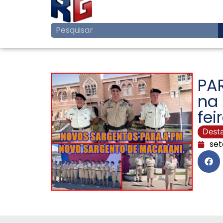
PA
na 
fei
Dest
set