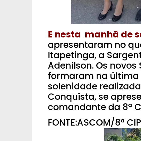
E nesta manhã de s
apresentaram no qua
Itapetinga, a Sargen
Adenilson.
Os novos 
formaram na última 
solenidade realizada
Conquista, se aprese
comandante da 8ª C
FONTE:ASCOM/8ª CI