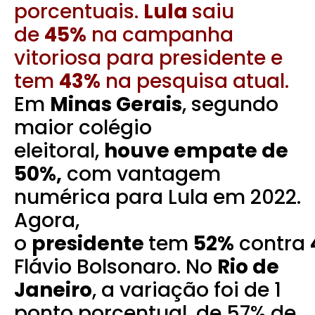
porcentuais.
Lula
saiu
de
45%
na campanha
vitoriosa para presidente e
tem
43%
na pesquisa atual.
Em
Minas Gerais
, segundo
maior colégio
eleitoral,
houve empate de
50%,
com vantagem
numérica para Lula em 2022.
Agora,
o
presidente
tem
52%
contra
Flávio Bolsonaro. No
Rio de
Janeiro
, a variação foi de 1
ponto porcentual, de 57% de