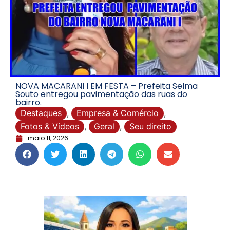
NOVA MACARANI I EM FESTA – Prefeita Selma
Souto entregou pavimentação das ruas do
bairro.
Destaques
,
Empresa & Comércio
,
Fotos & Vídeos
,
Geral
,
Seu direito
maio 11, 2026