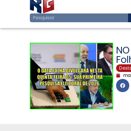
NO
Fol
Dest
mar