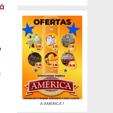
rá
o
s
A AMERICA !