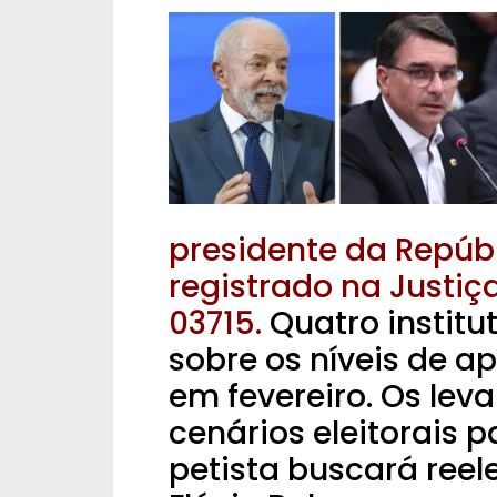
presidente da Repúbl
registrado na Justiç
03715.
Quatro institu
sobre os níveis de a
em fevereiro. Os l
cenários eleitorais 
petista buscará reele