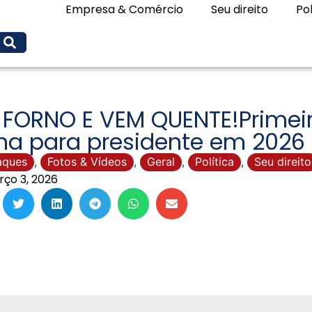
Empresa & Comércio
Seu direito
Pol
 FORNO E VEM QUENTE!Primei
ha para presidente em 2026 s
aques
,
Fotos & Vídeos
,
Geral
,
Política
,
Seu direito
ço 3, 2026