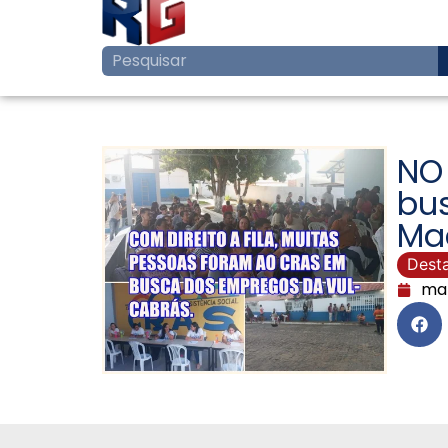
NO
bu
Ma
Dest
mar