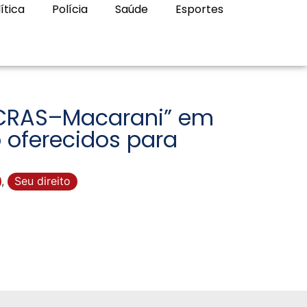
ítica
Polícia
Saúde
Esportes
 “CRAS–Macarani” em
 oferecidos para
,
Seu direito