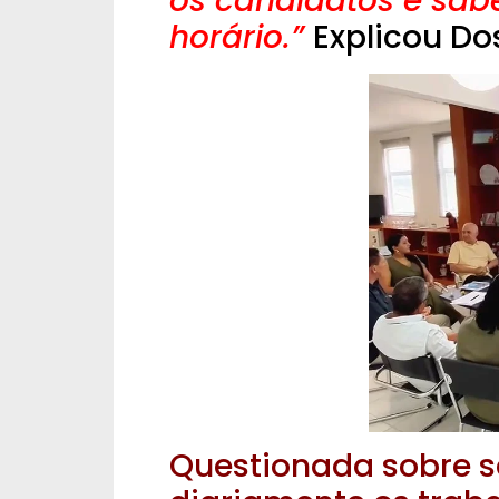
os candidatos e sab
horário.”
Explicou Do
Questionada sobre s