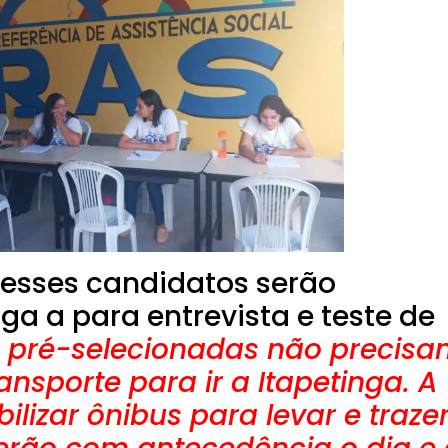
esses candidatos serão
a a para entrevista e teste de
 pré-selecionadas não precis
nsporte para ir a Itapetinga. A
bilizar ônibus para levar e traze