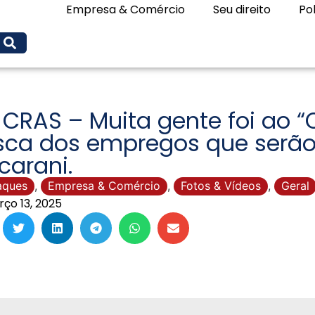
Empresa & Comércio
Seu direito
Pol
 CRAS – Muita gente foi ao
sca dos empregos que serão
carani.
aques
,
Empresa & Comércio
,
Fotos & Vídeos
,
Geral
ço 13, 2025