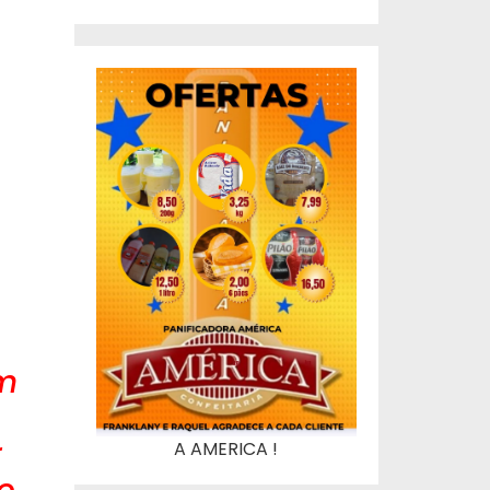
am
r
A AMERICA !