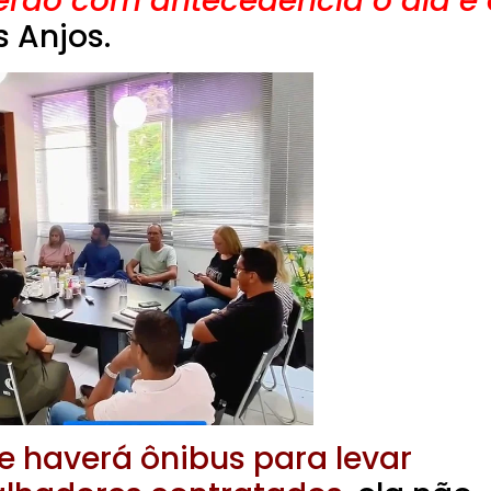
erão com antecedência o dia e 
s Anjos.
e haverá ônibus para levar