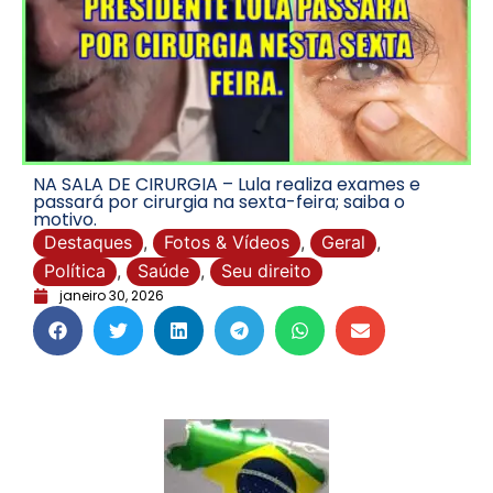
NA SALA DE CIRURGIA – Lula realiza exames e
passará por cirurgia na sexta-feira; saiba o
motivo.
Destaques
,
Fotos & Vídeos
,
Geral
,
Política
,
Saúde
,
Seu direito
janeiro 30, 2026