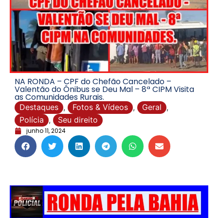
NA RONDA – CPF do Chefão Cancelado –
Valentão do Ônibus se Deu Mal – 8ª CIPM Visita
as Comunidades Rurais.
Destaques
,
Fotos & Vídeos
,
Geral
,
Polícia
,
Seu direito
junho 11, 2024