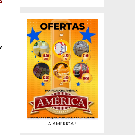
s
,
A AMERICA !