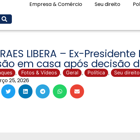
Empresa & Comércio
Seu direito
Pol
AES LIBERA – Ex-Presidente 
isão em casa após decisão d
aques
,
Fotos & Vídeos
,
Geral
,
Política
,
Seu direito
ço 25, 2026