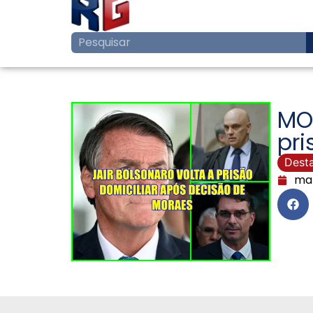
MOR
pr
Dest
mar