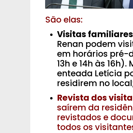
São elas:
Visitas familiares
Renan podem visit
em horários pré-d
13h e 14h às 16h). 
enteada Letícia p
residirem no local
Revista dos visita
saírem da residên
revistados e docu
todos os visitante