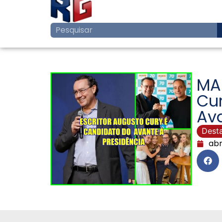
MAI
Cur
Ava
Dest
abr