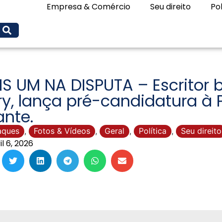
Empresa & Comércio
Seu direito
Pol
S UM NA DISPUTA – Escritor b
y, lança pré-candidatura à 
nte.
aques
,
Fotos & Vídeos
,
Geral
,
Política
,
Seu direito
il 6, 2026