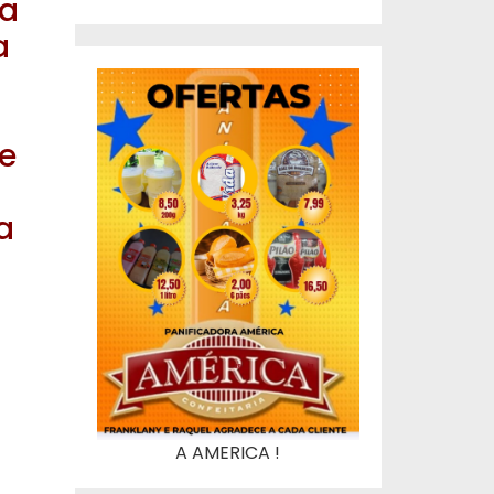
a
a
e
a
A AMERICA !