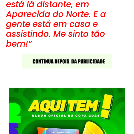
está lá distante, em
Aparecida do Norte. E a
gente está em casa e
assistindo. Me sinto tão
bem!”