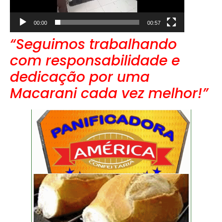
00:00
00:57
“Seguimos trabalhando
com responsabilidade e
dedicação por uma
Macarani cada vez melhor!”