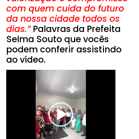
com quem cuida do futuro
da nossa cidade todos os
dias.”
Palavras da Prefeita
Selma Souto que vocês
podem conferir assistindo
ao vídeo.
Tocador
de
vídeo