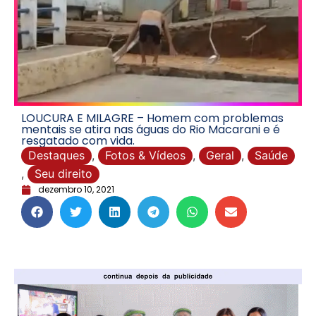
LOUCURA E MILAGRE – Homem com problemas
mentais se atira nas águas do Rio Macarani e é
resgatado com vida.
Destaques
,
Fotos & Vídeos
,
Geral
,
Saúde
,
Seu direito
dezembro 10, 2021