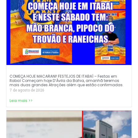
COMEÇA HOJE MACARANI! FESTEJOS DE ITABAÍ – Festas em
Itabaí Começam hoje D’Ávila da Bahia, amanhã teremos
mais duas grandes Atrações além que estão confirmadas.
7 de agosto de 2026
Leia mais >>