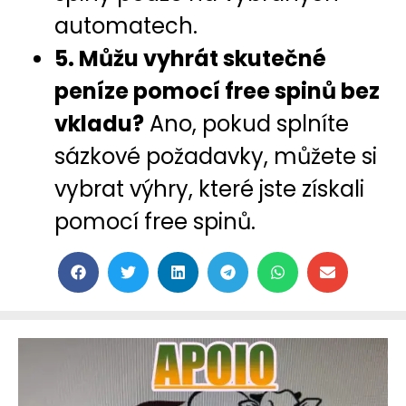
automatech.
5. Můžu vyhrát skutečné
peníze pomocí free spinů bez
vkladu?
Ano, pokud splníte
sázkové požadavky, můžete si
vybrat výhry, které jste získali
pomocí free spinů.