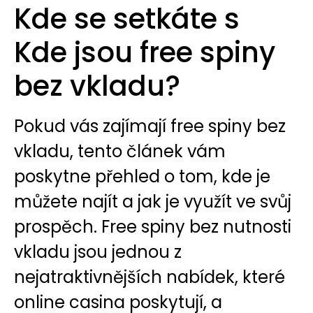
Kde se setkáte s
Kde jsou free spiny
bez vkladu?
Pokud vás zajímají free spiny bez
vkladu, tento článek vám
poskytne přehled o tom, kde je
můžete najít a jak je využít ve svůj
prospěch. Free spiny bez nutnosti
vkladu jsou jednou z
nejatraktivnějších nabídek, které
online casina poskytují, a