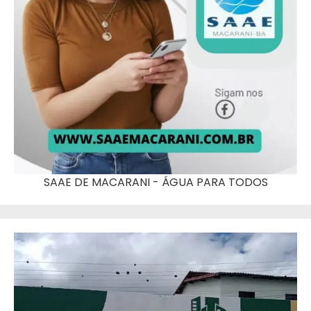
SAAE DE MACARANI - ÁGUA PARA TODOS