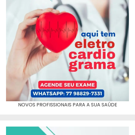
NOVOS PROFISSIONAIS PARA A SUA SAÚDE