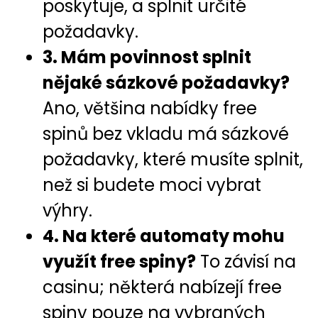
poskytuje, a splnit určité
požadavky.
3. Mám povinnost splnit
nějaké sázkové požadavky?
Ano, většina nabídky free
spinů bez vkladu má sázkové
požadavky, které musíte splnit,
než si budete moci vybrat
výhry.
4. Na které automaty mohu
využít free spiny?
To závisí na
casinu; některá nabízejí free
spiny pouze na vybraných