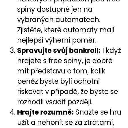
spiny dostupné jen na
vybraných automatech.
Zjistěte, které automaty mají
nejlepší výherní poměr.
Spravujte svůj bankroll:
I když
hrajete s free spiny, je dobré
mít představu o tom, kolik
peněz byste byli ochotni
riskovat v případě, že byste se
rozhodli vsadit později.
Hrajte rozumně:
Snažte se hru
užít a nehonit se za ztrátami,