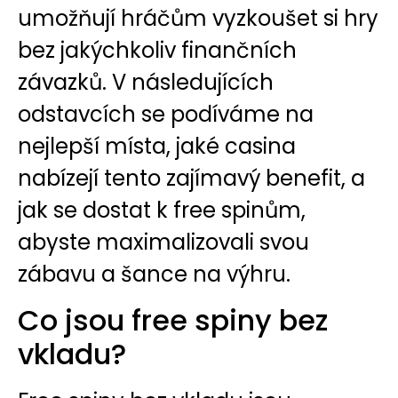
umožňují hráčům vyzkoušet si hry
bez jakýchkoliv finančních
závazků. V následujících
odstavcích se podíváme na
nejlepší místa, jaké casina
nabízejí tento zajímavý benefit, a
jak se dostat k free spinům,
abyste maximalizovali svou
zábavu a šance na výhru.
Co jsou free spiny bez
vkladu?