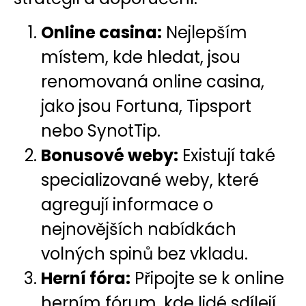
Online casina:
Nejlepším
místem, kde hledat, jsou
renomovaná online casina,
jako jsou Fortuna, Tipsport
nebo SynotTip.
Bonusové weby:
Existují také
specializované weby, které
agregují informace o
nejnovějších nabídkách
volných spinů bez vkladu.
Herní fóra:
Připojte se k online
herním fórum, kde lidé sdílejí