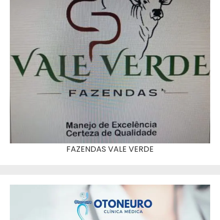
FAZENDAS VALE VERDE