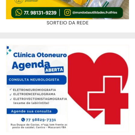
SORTEIO DA REDE