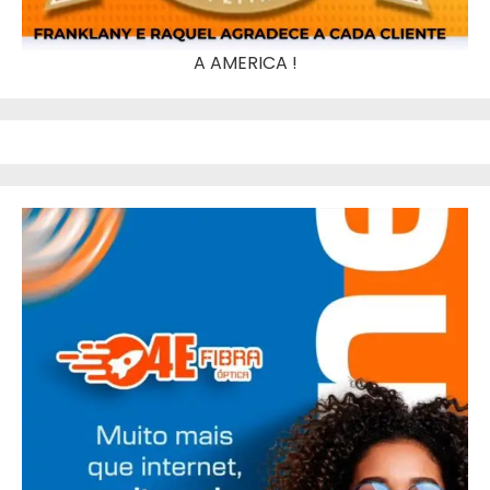
A AMERICA !