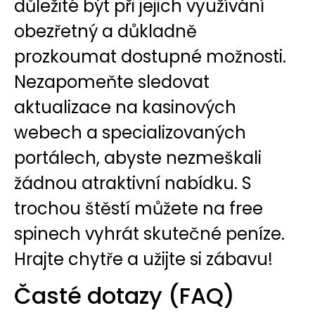
důležité být při jejich využívání
obezřetný a důkladně
prozkoumat dostupné možnosti.
Nezapomeňte sledovat
aktualizace na kasinových
webech a specializovaných
portálech, abyste nezmeškali
žádnou atraktivní nabídku. S
trochou štěstí můžete na free
spinech vyhrát skutečné peníze.
Hrajte chytře a užijte si zábavu!
Časté dotazy (FAQ)