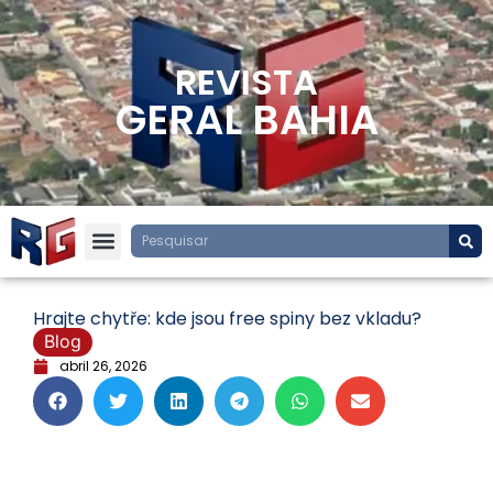
REVISTA
GERAL BAHIA
Hrajte chytře: kde jsou free spiny bez vkladu?
Blog
abril 26, 2026