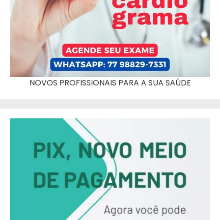
NOVOS PROFISSIONAIS PARA A SUA SAÚDE