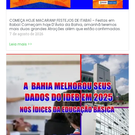
COMEÇA HOJE MACARANI! FESTEJOS DE ITABAÍ – Festas em
Itabaí Começam hoje D’Ávila da Bahia, amanhã teremos
mais duas grandes Atrações além que estão confirmadas.
7 de agosto de 2026
Leia mais >>