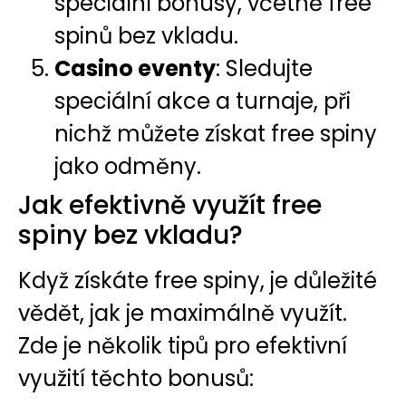
speciální bonusy, včetně free
spinů bez vkladu.
Casino eventy
: Sledujte
speciální akce a turnaje, při
nichž můžete získat free spiny
jako odměny.
Jak efektivně využít free
spiny bez vkladu?
Když získáte free spiny, je důležité
vědět, jak je maximálně využít.
Zde je několik tipů pro efektivní
využití těchto bonusů: