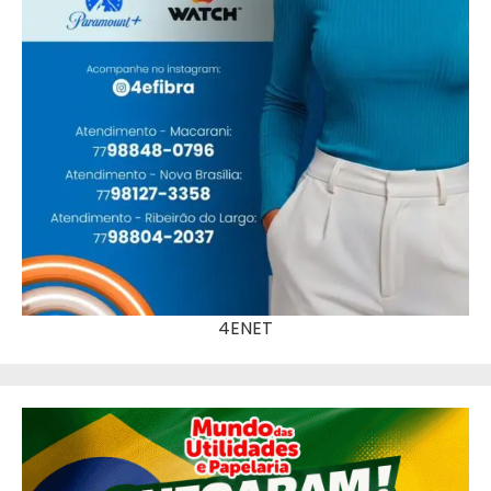
4ENET