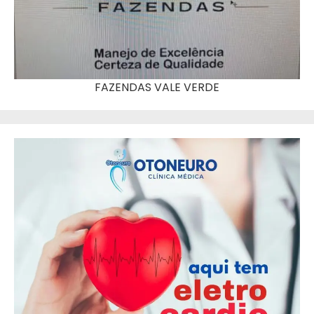
FAZENDAS VALE VERDE