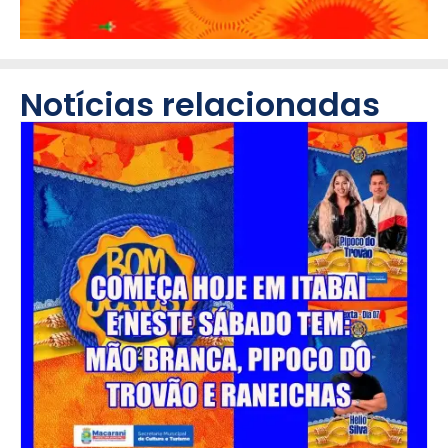
Notícias relacionadas