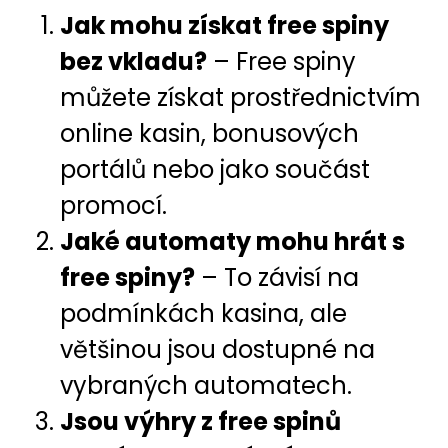
Jak mohu získat free spiny
bez vkladu?
– Free spiny
můžete získat prostřednictvím
online kasin, bonusových
portálů nebo jako součást
promocí.
Jaké automaty mohu hrát s
free spiny?
– To závisí na
podmínkách kasina, ale
většinou jsou dostupné na
vybraných automatech.
Jsou výhry z free spinů