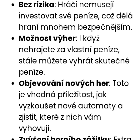
Bez rizika
: Hráči nemusejí
investovat své peníze, což dělá
hraní mnohem bezpečnějším.
Možnost výher
: I když
nehrajete za vlastní peníze,
stále můžete vyhrát skutečné
peníze.
Objevování nových her
: Toto
je vhodná příležitost, jak
vyzkoušet nové automaty a
zjistit, které z nich vám
vyhovují.
Zvýšení herního zážitku
: Extra