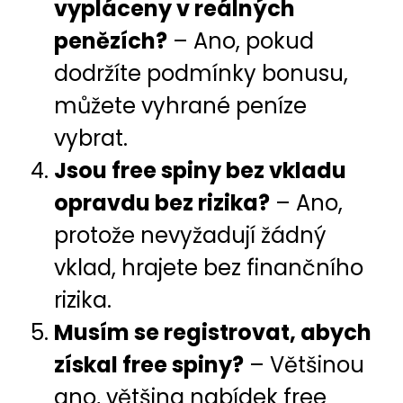
vypláceny v reálných
penězích?
– Ano, pokud
dodržíte podmínky bonusu,
můžete vyhrané peníze
vybrat.
Jsou free spiny bez vkladu
opravdu bez rizika?
– Ano,
protože nevyžadují žádný
vklad, hrajete bez finančního
rizika.
Musím se registrovat, abych
získal free spiny?
– Většinou
ano, většina nabídek free