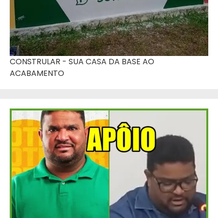
CONSTRULAR - SUA CASA DA BASE AO
ACABAMENTO