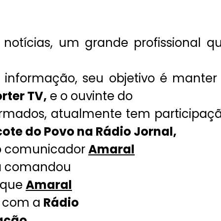
 notícias, um grande profissional q
 informação, seu objetivo é manter
rter TV,
e o ouvinte do
rmados, atualmente tem participaç
ote do Povo na Rádio Jornal,
o comunicador
Amaral
á comandou
 que
Amaral
o com a
Rádio
ação.