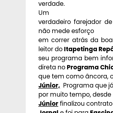
verdade.
Um
verdadeiro farejador de
não mede esforço
em correr atrás da boa
leitor do
Itapetinga Repó
seu programa bem info
direta no
Programa Chic
que tem como âncora, 
Júnior,
Programa que j
por muito tempo, desde
Júnior
finalizou contrat
Jornal
e foi para
Fascin