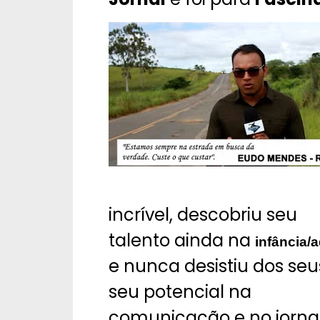
incrível, descobriu seu
talento ainda na
infância/
e nunca desistiu dos se
seu potencial na
comunicação e no jorna