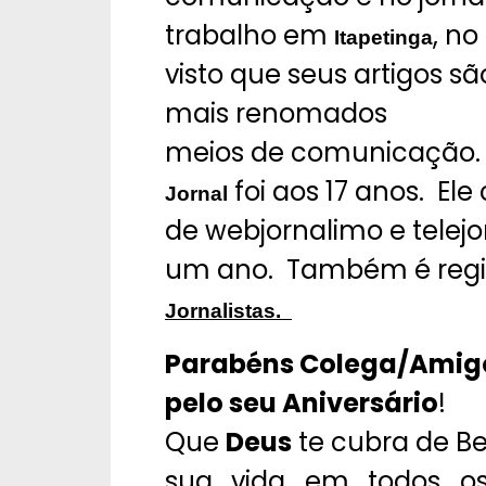
trabalho em
, no
Itapetinga
visto que seus artigos s
mais renomados
meios de comunicação. 
foi aos 17 anos. Ele
Jornal
de webjornalimo e telej
um ano. Também é regi
Jornalistas.
Parabéns Colega/Amig
pelo seu Aniversário
!
Que
Deus
te cubra de B
sua vida em todos o