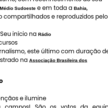
e em toda a
,
Médio Sudoeste
Bahia
ão compartilhados e reproduzidos pelo
Seu início na
Rádio
 cursos
ornalismo, este último com duração d
strado na
Associação Brasileira dos
o
ençãos e ilumine
s campos! São os votos da equi