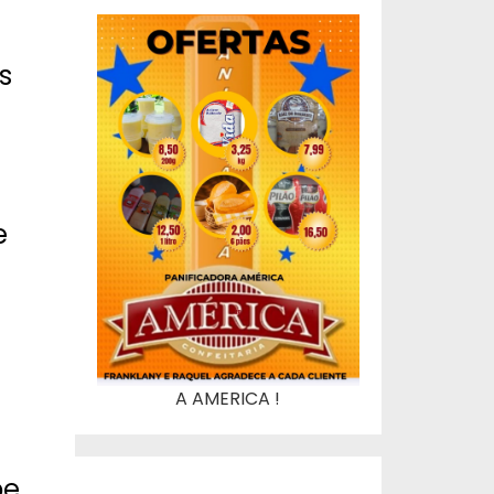
s
e
A AMERICA !
pe