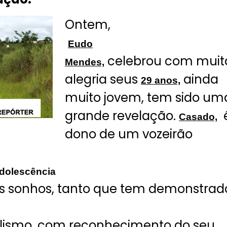
Ontem,
Eudo
celebrou com muit
Mendes,
alegria seus
ainda
29 anos,
muito jovem, tem sido um
grande revelação.
Casado,
dono de um vozeirão
adolescência
us sonhos, tanto que tem demonstrad
lismo, com reconhecimento do seu