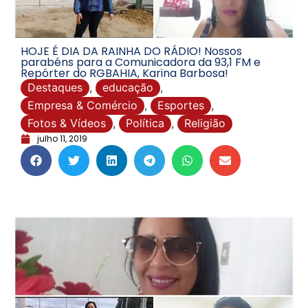
HOJE É DIA DA RAINHA DO RÁDIO! Nossos
parabéns para a Comunicadora da 93,1 FM e
Repórter do RGBAHIA, Karina Barbosa!
Destaques
,
educação
,
Empresa & Comércio
,
Esportes
,
Fotos & Vídeos
,
Política
,
Religião
julho 11, 2019