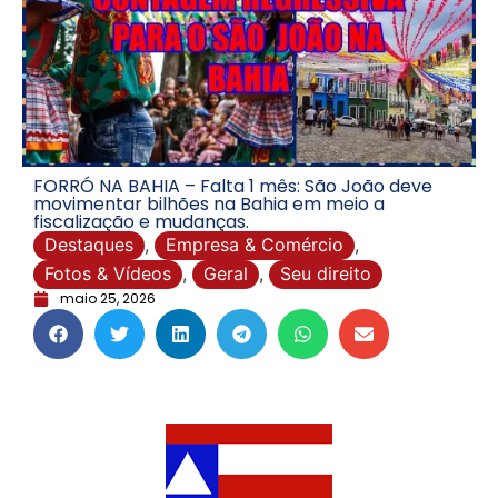
FORRÓ NA BAHIA – Falta 1 mês: São João deve
movimentar bilhões na Bahia em meio a
fiscalização e mudanças.
Destaques
,
Empresa & Comércio
,
Fotos & Vídeos
,
Geral
,
Seu direito
maio 25, 2026