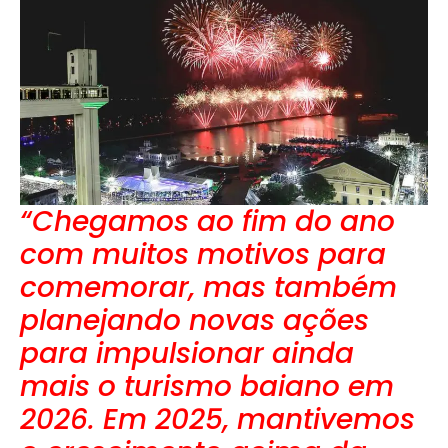
“Chegamos ao fim do ano
com muitos motivos para
comemorar, mas também
planejando novas ações
para impulsionar ainda
mais o turismo baiano em
2026. Em 2025, mantivemos