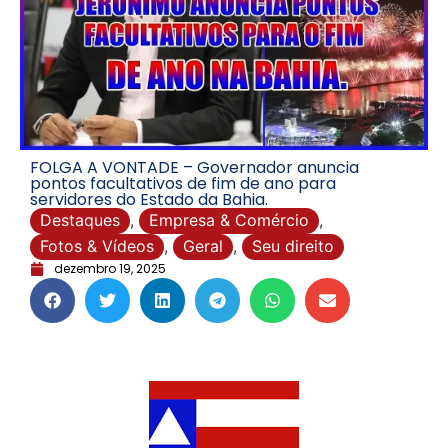
FOLGA A VONTADE – Governador anuncia
pontos facultativos de fim de ano para
servidores do Estado da Bahia.
Destaques
,
Empresa & Comércio
,
Fotos & Vídeos
,
Geral
,
Seu direito
dezembro 19, 2025