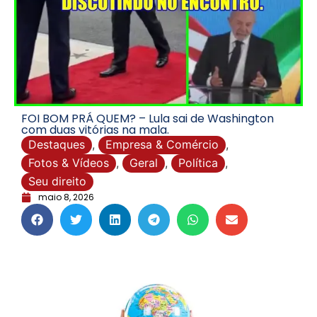
FOI BOM PRÁ QUEM? – Lula sai de Washington
com duas vitórias na mala.
Destaques
,
Empresa & Comércio
,
Fotos & Vídeos
,
Geral
,
Política
,
Seu direito
maio 8, 2026