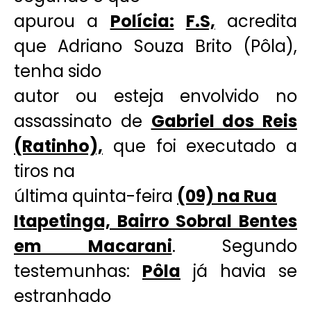
apurou a
Polícia:
F.S,
acredita
que Adriano Souza Brito (Pôla),
tenha sido
autor ou esteja envolvido no
assassinato de
Gabriel dos Reis
(Ratinho),
que foi executado a
tiros na
última quinta-feira
(09) na Rua
Itapetinga, Bairro Sobral Bentes
em Macarani
. Segundo
testemunhas:
Pôla
já havia se
estranhado