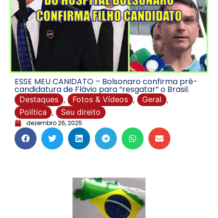
ESSE MEU CANIDATO – Bolsonaro confirma pré-
candidatura de Flávio para “resgatar” o Brasil.
Destaques
,
Fotos & Vídeos
,
Geral
,
Política
,
Seu direito
dezembro 26, 2025