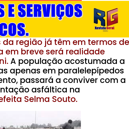
s da região já têm em termos d
a em breve será realidade
i.
A população acostumada a
as apenas em paralelepípedos
ento, passará a conviver com a
tação asfáltica na
efeita Selma Souto.