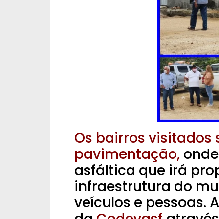
Os bairros visitados
pavimentação,
onde
asfáltica que irá pr
infraestrutura do m
veículos e pessoas. 
da
Codevasf
através