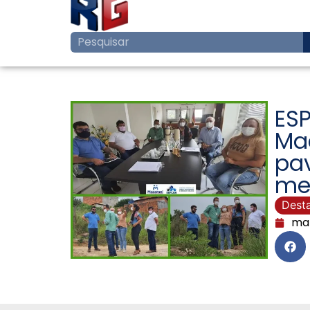
ES
Mac
pav
me
Dest
mar