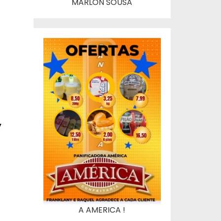
MARLON SOUSA
,
A AMERICA !