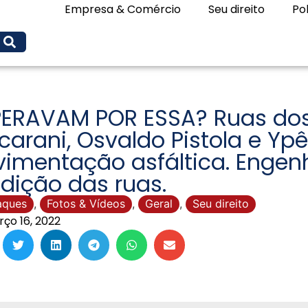
Empresa & Comércio
Seu direito
Pol
PERAVAM POR ESSA? Ruas dos
arani, Osvaldo Pistola e Ypê
imentação asfáltica. Engenh
dição das ruas.
aques
,
Fotos & Vídeos
,
Geral
,
Seu direito
ço 16, 2022