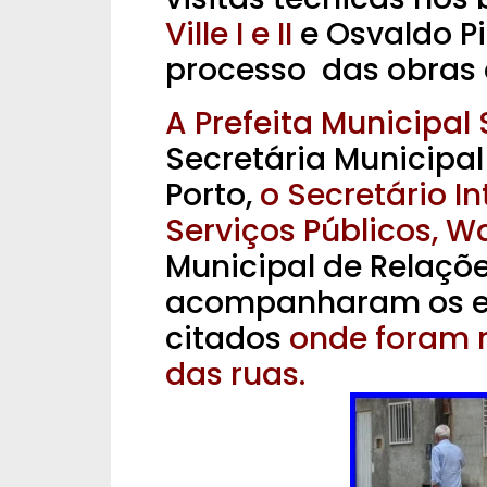
Ville I e II
e Osvaldo Pi
processo das obras 
A Prefeita Municipal
Secretária Municipa
Porto,
o Secretário I
Serviços Públicos, Wa
Municipal de Relaçõe
acompanharam os en
citados
onde foram r
das ruas.