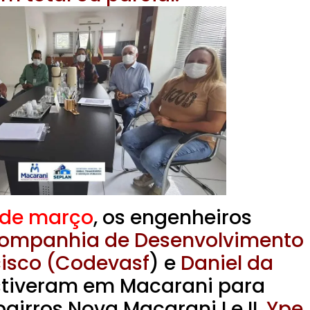
5 de março
, os engenheiros
 Companhia de Desenvolvimento
cisco (Codevasf
) e
Daniel da
tiveram em Macarani para
bairros Nova Macarani I e II,
Ype