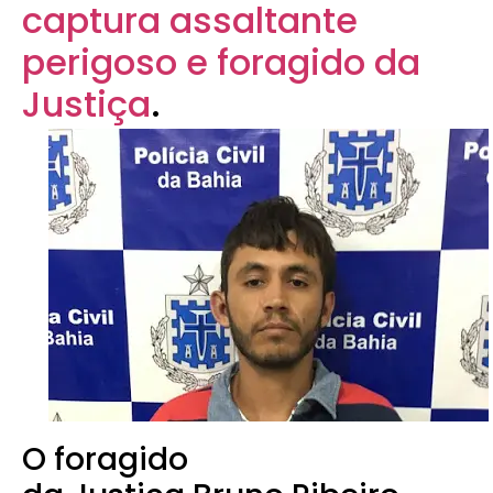
captura assaltante
perigoso e foragido da
Justiça
.
O foragido