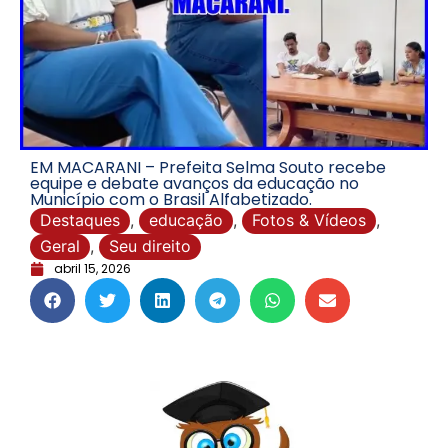
EM MACARANI – Prefeita Selma Souto recebe
equipe e debate avanços da educação no
Município com o Brasil Alfabetizado.
Destaques
,
educação
,
Fotos & Vídeos
,
Geral
,
Seu direito
abril 15, 2026