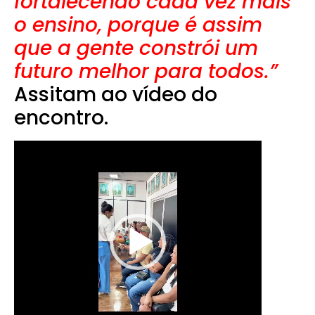
fortalecendo cada vez mais
o ensino, porque é assim
que a gente constrói um
futuro melhor para todos.”
Assitam ao vídeo do
encontro.
Tocador
de
vídeo