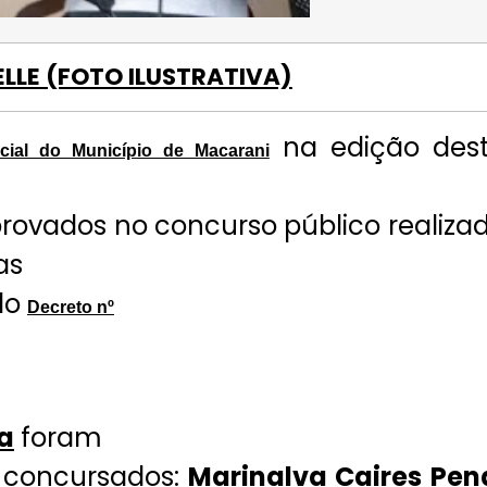
ELLE (FOTO ILUSTRATIVA)
na edição des
icial do Município de Macarani
rovados no concurso público realiza
as
do
Decreto nº
a
foram
 concursados:
Marinalva Caires Pen