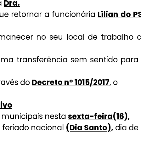
a
Dra.
 que retornar a funcionária
Lílian do P
ermanecer no seu local de trabalho 
uma transferência sem sentido para
ravés do
Decreto nº 1015/2017
, o
tivo
s municipais nesta
sexta-feira(16),
é feriado nacional
(Dia Santo),
dia de