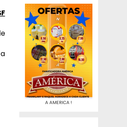
SF
de
 a
A AMERICA !