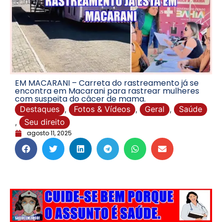
EM MACARANI – Carreta do rastreamento já se
encontra em Macarani para rastrear mulheres
com suspeita do câcer de mama.
Destaques
,
Fotos & Vídeos
,
Geral
,
Saúde
,
Seu direito
agosto 11, 2025