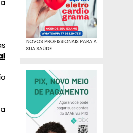
ia
NOVOS PROFISSIONAIS PARA A
as
SUA SAÚDE
al
io
na