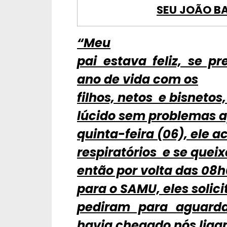
SEU JOÃO B
“Meu
pai estava feliz, se
ano de vida com os
filhos, netos e bisnetos
lúcido sem problemas a
quinta-feira (06), ele
respiratórios e se quei
então por volta das 08
para o SAMU, eles solic
pediram para aguard
havia chegado nós lig