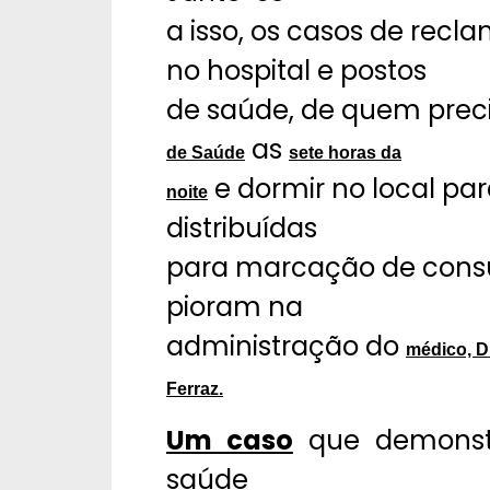
a isso, os casos de re
no hospital e postos
de saúde, de quem prec
as
de Saúde
sete horas da
e dormir no local pa
noite
distribuídas
para marcação de consul
pioram na
administração do
médico, Dr
Ferraz.
Um caso
que demons
saúde