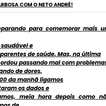
ARBOSA COM O NETO ANDRÉ!
 preparando para comemorar mais 
, saudável e
parentes de saúde. Mas, na última
 acordou passando mal com problema
xando de dores,
h00 da manhã ligamos
itaram os dados e
amos, meia hora depois como n
amos de