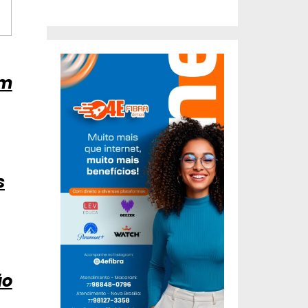
um
s
ão