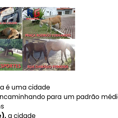
a é uma cidade
 encaminhando para um padrão médi
ns
),
a cidade