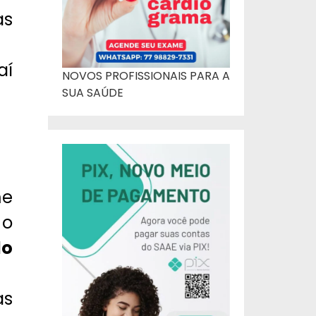
as
aí
NOVOS PROFISSIONAIS PARA A
SUA SAÚDE
me
o
do
as