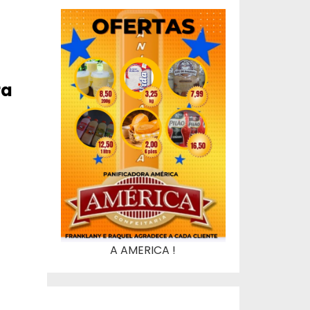
ra
A AMERICA !