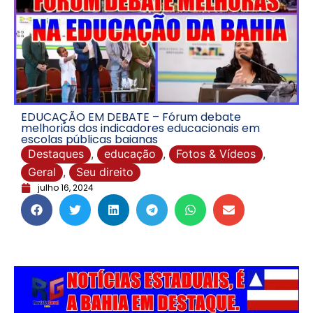
EDUCAÇÃO EM DEBATE – Fórum debate
melhorias dos indicadores educacionais em
escolas públicas baianas
Destaques
,
educação
,
Fotos & Vídeos
,
Geral
,
Seu direito
julho 16, 2024