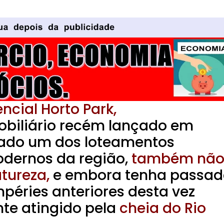
ncial Horto Park,
biliário recém lançado em
rado um dos loteamentos
odernos da região,
também nã
atureza,
e embora tenha passad
péries anteriores desta vez
te atingido pela
cheia do Rio