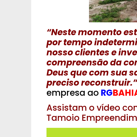
“Neste momento es
por tempo indeterm
nosso clientes e in
compreensão da co
Deus que com sua sa
preciso reconstruir.
empresa ao
RG
BAHI
Assistam o vídeo co
Tamoio Empreendim
Tocador