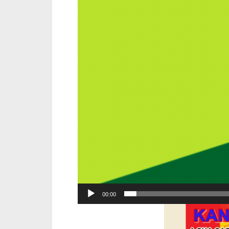
de
vídeo
00:00