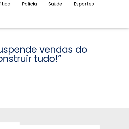
ítica
Polícia
Saúde
Esportes
suspende vendas do
struir tudo!”