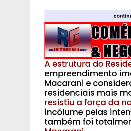
A estrutura do Reside
empreendimento imo
Macarani e conside
residenciais mais m
resistiu a força da n
incólume pelas intem
também foi totalmen