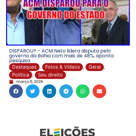
DISPAROU? – ACM Neto lidera disputa pelo
governo da Bahia com mais de 48%, aponta
pesquisa.
Destaques
,
Fotos & Vídeos
,
Geral
,
Política
,
Seu direito
março 5, 2026