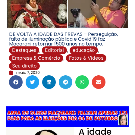
DE VOLTA A IDADE DAS TREVAS – Perseguição,
falta de iluminação pública e Covid 19 faz
Macarani retornar 1500 anos no tempo.
Destaques
,
Editorial
,
educação
,
Empresa & Comércio
,
Fotos & Vídeos
,
Seu direito
maio 7, 2020
A idade