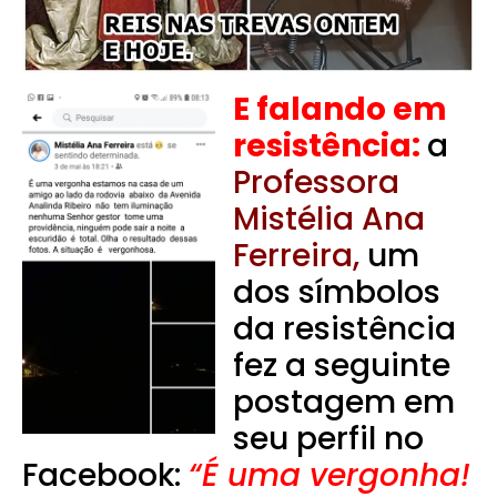
E falando em
resistência:
a
Professora
Mistélia Ana
Ferreira,
um
dos símbolos
da resistência
fez a seguinte
postagem em
seu perfil no
Facebook:
“É uma vergonha!