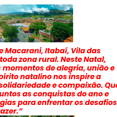
 Macarani, Itabaí, Vila das
 toda zona rural. Neste Natal,
s momentos de alegria, união e
írito natalino nos inspire a
solidariedade e compaixão. Qu
untos as conquistas do ano e
gias para enfrentar os desafios
razer.”