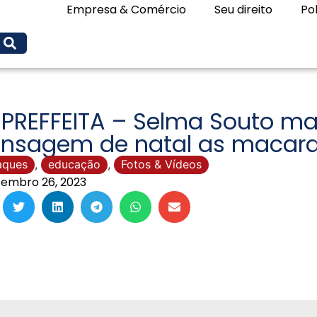
Empresa & Comércio
Seu direito
Pol
 PREFFEITA – Selma Souto m
nsagem de natal as macara
aques
,
educação
,
Fotos & Vídeos
embro 26, 2023