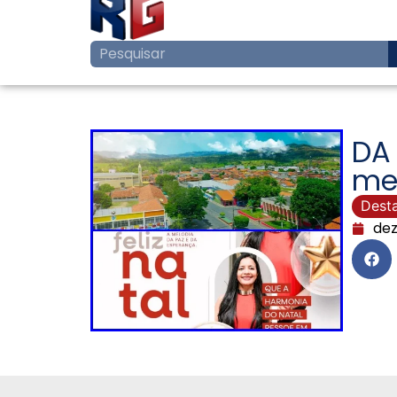
DA
me
Dest
dez