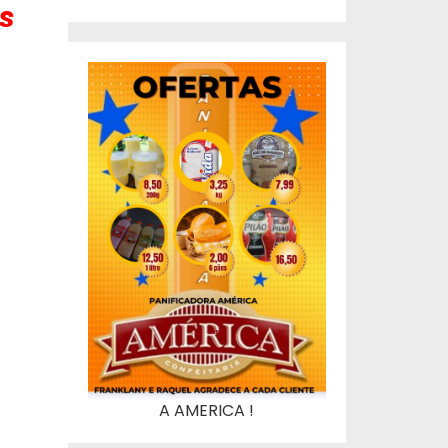
s
A AMERICA !