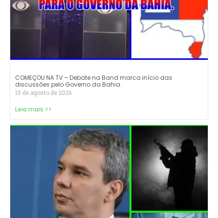
COMEÇOU NA TV – Debate na Band marca início das
discussões pelo Governo da Bahia.
10 de agosto de 2026
Leia mais >>