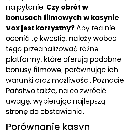
na pytanie:
Czy obrót w
bonusach filmowych w kasynie
Vox jest korzystny?
Aby realnie
ocenić tę kwestię, należy wobec
tego przeanalizować różne
platformy, które oferują podobne
bonusy filmowe, porównując ich
warunki oraz możliwości. Poznacie
Państwo także, na co zwrócić
uwagę, wybierając najlepszą
stronę do obstawiania.
Porównanie kasyn