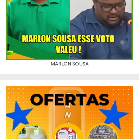
MARLON SOUSA