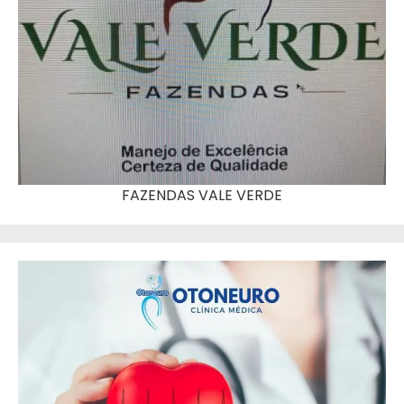
FAZENDAS VALE VERDE