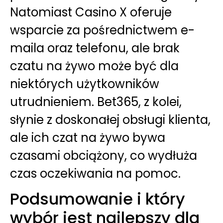
Natomiast Casino X oferuje
wsparcie za pośrednictwem e-
maila oraz telefonu, ale brak
czatu na żywo może być dla
niektórych użytkowników
utrudnieniem. Bet365, z kolei,
słynie z doskonałej obsługi klienta,
ale ich czat na żywo bywa
czasami obciążony, co wydłuża
czas oczekiwania na pomoc.
Podsumowanie i który
wybór jest najlepszy dla