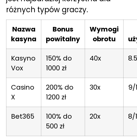
różnych typów graczy.
Nazwa
Bonus
Wymogi
kasyna
powitalny
obrotu
uż
Kasyno
150% do
40x
8.
Vox
1000 zł
Casino
200% do
30x
9/
X
1200 zł
Bet365
100% do
20x
8/
500 zł