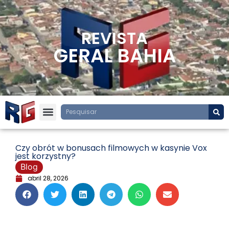
REVISTA
GERAL BAHIA
Czy obrót w bonusach filmowych w kasynie Vox
jest korzystny?
Blog
abril 28, 2026