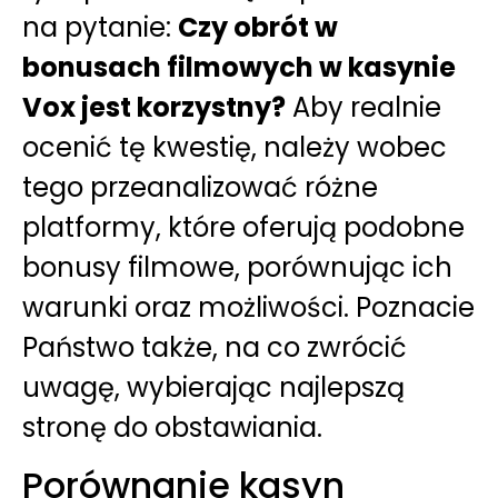
na pytanie:
Czy obrót w
bonusach filmowych w kasynie
Vox jest korzystny?
Aby realnie
ocenić tę kwestię, należy wobec
tego przeanalizować różne
platformy, które oferują podobne
bonusy filmowe, porównując ich
warunki oraz możliwości. Poznacie
Państwo także, na co zwrócić
uwagę, wybierając najlepszą
stronę do obstawiania.
Porównanie kasyn