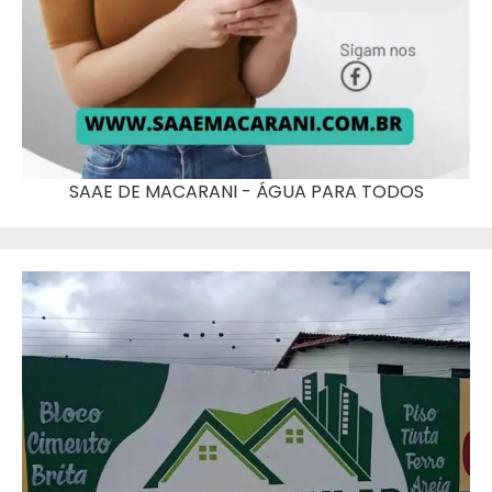
SAAE DE MACARANI - ÁGUA PARA TODOS