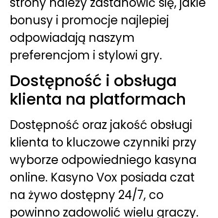
strony należy zastanowić się, jakie
bonusy i promocje najlepiej
odpowiadają naszym
preferencjom i stylowi gry.
Dostępność i obsługa
klienta na platformach
Dostępność oraz jakość obsługi
klienta to kluczowe czynniki przy
wyborze odpowiedniego kasyna
online. Kasyno Vox posiada czat
na żywo dostępny 24/7, co
powinno zadowolić wielu graczy.