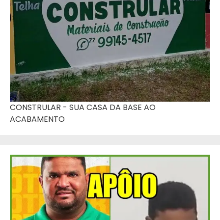
CONSTRULAR - SUA CASA DA BASE AO
ACABAMENTO