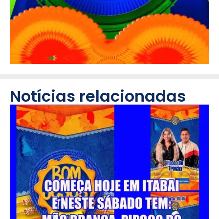
Notícias relacionadas