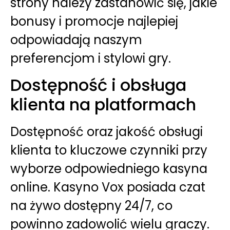
strony należy zastanowić się, jakie
bonusy i promocje najlepiej
odpowiadają naszym
preferencjom i stylowi gry.
Dostępność i obsługa
klienta na platformach
Dostępność oraz jakość obsługi
klienta to kluczowe czynniki przy
wyborze odpowiedniego kasyna
online. Kasyno Vox posiada czat
na żywo dostępny 24/7, co
powinno zadowolić wielu graczy.