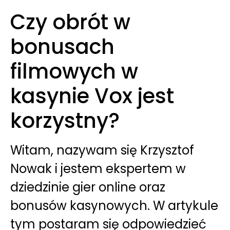
Czy obrót w
bonusach
filmowych w
kasynie Vox jest
korzystny?
Witam, nazywam się Krzysztof
Nowak i jestem ekspertem w
dziedzinie gier online oraz
bonusów kasynowych. W artykule
tym postaram się odpowiedzieć