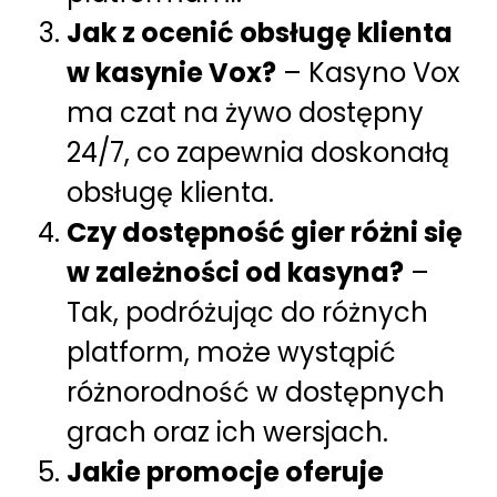
Jak z ocenić obsługę klienta
w kasynie Vox?
– Kasyno Vox
ma czat na żywo dostępny
24/7, co zapewnia doskonałą
obsługę klienta.
Czy dostępność gier różni się
w zależności od kasyna?
–
Tak, podróżując do różnych
platform, może wystąpić
różnorodność w dostępnych
grach oraz ich wersjach.
Jakie promocje oferuje