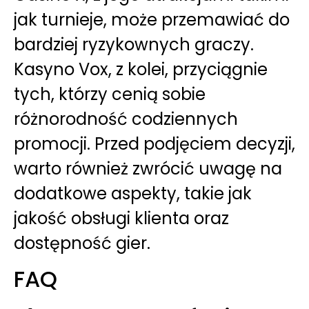
jak turnieje, może przemawiać do
bardziej ryzykownych graczy.
Kasyno Vox, z kolei, przyciągnie
tych, którzy cenią sobie
różnorodność codziennych
promocji. Przed podjęciem decyzji,
warto również zwrócić uwagę na
dodatkowe aspekty, takie jak
jakość obsługi klienta oraz
dostępność gier.
FAQ