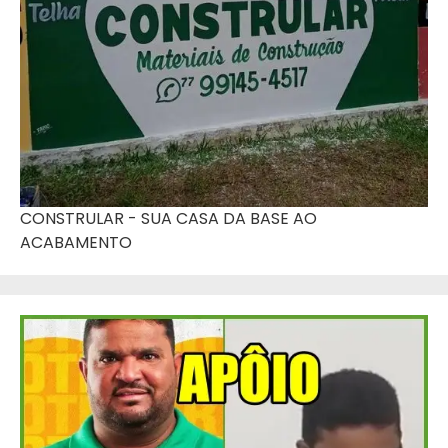
CONSTRULAR - SUA CASA DA BASE AO
ACABAMENTO