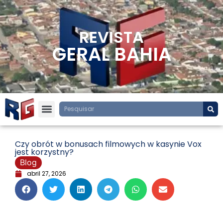
REVISTA
GERAL BAHIA
Czy obrót w bonusach filmowych w kasynie Vox
jest korzystny?
Blog
abril 27, 2026