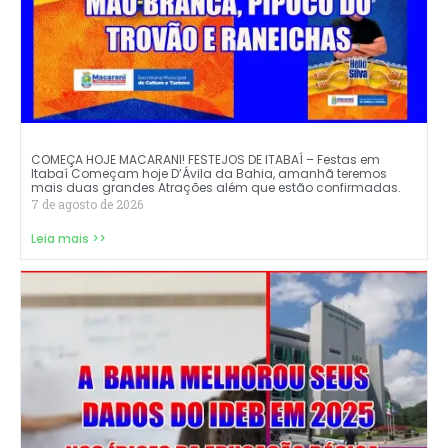
COMEÇA HOJE MACARANI! FESTEJOS DE ITABAÍ – Festas em
Itabaí Começam hoje D’Ávila da Bahia, amanhã teremos
mais duas grandes Atrações além que estão confirmadas.
7 de agosto de 2026
Leia mais >>