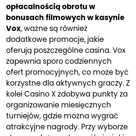
opłacalnością obrotu w
bonusach filmowych w kasynie
Vox
, ważne są również
dodatkowe promocje, jakie
oferują poszczególne casina. Vox
zapewnia sporo codziennych
ofert promocyjnych, co może być
korzystne dla aktywnych graczy. Z
kolei Casino X zdobywa punkty za
organizowanie miesięcznych
turniejów, gdzie można wygrać
atrakcyjne nagrody. Przy wyborze