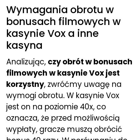
Wymagania obrotu w
bonusach filmowych w
kasynie Vox a inne
kasyna
Analizując,
czy obrót w bonusach
filmowych w kasynie Vox jest
korzystny
, zwróćmy uwagę na
wymogi obrotu. W kasynie Vox
jest on na poziomie 40x, co
oznacza, że przed możliwością
wypłaty, gracze muszą obrócić