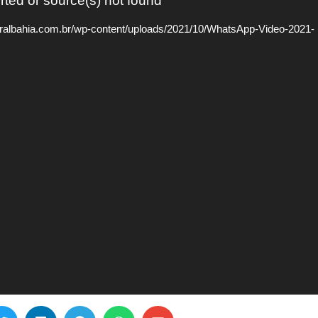
rted or source(s) not found
geralbahia.com.br/wp-content/uploads/2021/10/WhatsApp-Video-2021-