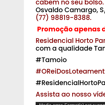
cabem no seu bolso.
Osvaldo Camargo, S
(77) 98819-8388.
Promoção apenas du
Residencial Horto Par
com a qualidade Ta
#Tamoio
#OReiDosLoteament
#ResidencialHortoPa
Assista ao nosso víd