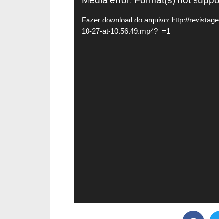
Tocador
Media error: Format(s) not suppo
de
Fazer download do arquivo: http://revista
10-27-at-10.56.49.mp4?_=1
vídeo