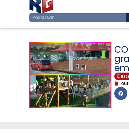
CO
gra
em
Dest
out