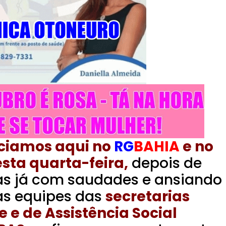
ciamos aqui no
RG
BAHIA
e no
sta quarta-feira,
depois de
ças já com saudades e ansiando
 as equipes das
secretarias
 e de Assistência Social