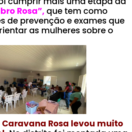
 foi cumprir mais uma etapa da
bro Rosa”,
que tem como
ões de prevenção e exames que
ientar as mulheres sobre o
 Caravana Rosa levou muito