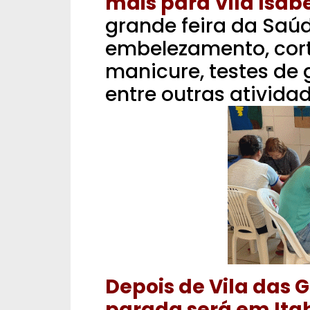
mais para Vila Isabe
grande feira da Saú
embelezamento, cort
manicure, testes de
entre outras atividad
Depois de Vila das G
parada será em Itab