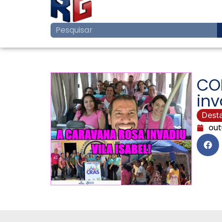
CO
inv
Dest
out