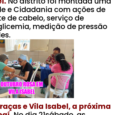
l.
No distrito foi montada uma
de e Cidadania com ações de
e de cabelo, serviço de
 glicemia, medição de pressão
es.
raças e Vila Isabel, a próxima
aí.
No dia 21sábado, as