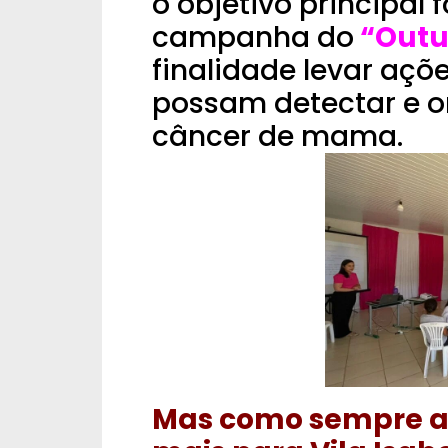
o objetivo principal
campanha do
“Outu
finalidade levar aç
possam detectar e or
câncer de mama.
Mas como sempre a