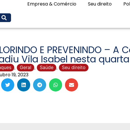
Empresa & Comércio
Seu direito
Pol
LORINDO E PREVENINDO – A C
adiu Vila Isabel nesta quarta
aques
,
Geral
,
Saúde
,
Seu direito
ubro 19, 2023