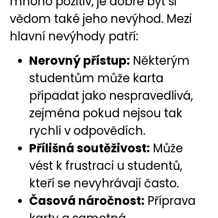
mnoho pozitiv, je dobré být si
vědom také jeho nevýhod. Mezi
hlavní nevýhody patří:
Nerovný přístup:
Některým
studentům může karta
připadat jako nespravedlivá,
zejména pokud nejsou tak
rychlí v odpovědích.
Přílišná soutěživost:
Může
vést k frustraci u studentů,
kteří se nevyhrávají často.
Časová náročnost:
Příprava