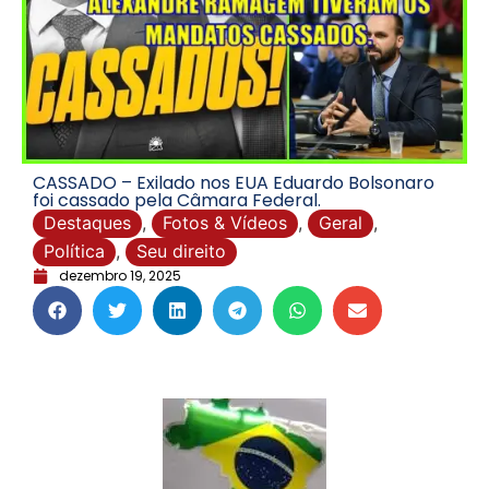
CASSADO – Exilado nos EUA Eduardo Bolsonaro
foi cassado pela Câmara Federal.
Destaques
,
Fotos & Vídeos
,
Geral
,
Política
,
Seu direito
dezembro 19, 2025