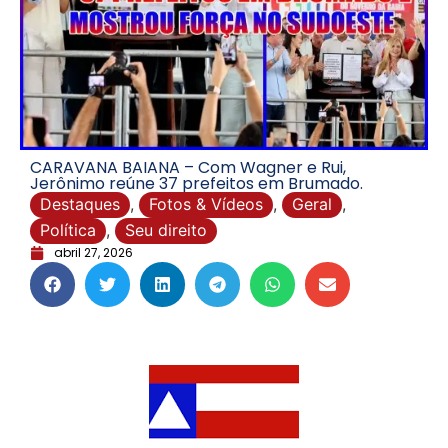
CARAVANA BAIANA – Com Wagner e Rui,
Jerônimo reúne 37 prefeitos em Brumado.
Destaques
,
Fotos & Vídeos
,
Geral
,
Política
,
Seu direito
abril 27, 2026