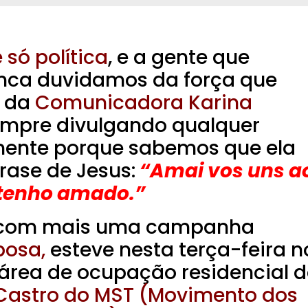
só política
, e a gente que
ca duvidamos da força que
 da
Comunicadora Karina
mpre divulgando qualquer
tamente porque sabemos que ela
frase de Jesus:
“Amai vos uns a
 tenho amado.”
o com mais uma campanha
bosa,
esteve nesta terça-feira n
 área de ocupação residencial 
 Castro do MST (Movimento dos