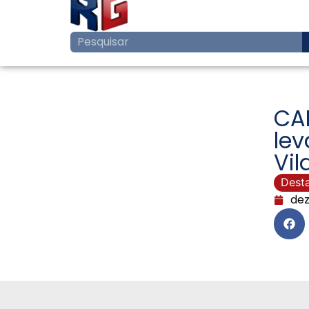
CA
lev
Vil
Dest
dez