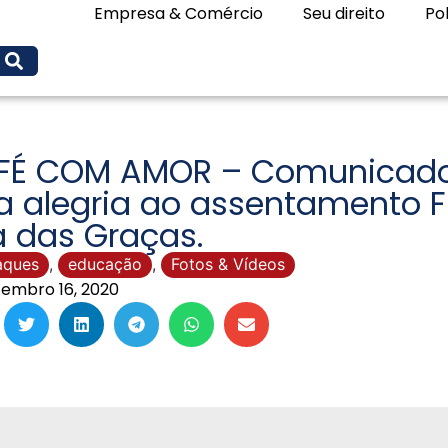
Empresa & Comércio
Seu direito
Pol
FÉ COM AMOR – Comunicador
a alegria ao assentamento F
a das Graças.
aques
,
educação
,
Fotos & Vídeos
embro 16, 2020