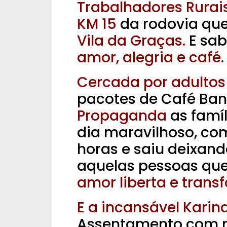
Trabalhadores Rurai
KM 15
da rodovia que
Vila da Graças.
E sab
amor, alegria e café.
Cercada por adultos
pacotes de Café Band
Propaganda
as famí
dia maravilhoso, co
horas e saiu deixan
aquelas pessoas que
amor liberta e tran
E a incansável Karin
Assentamento com m