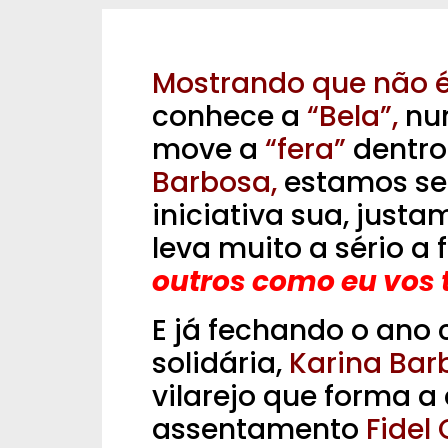
Mostrando que não é 
conhece a
“Bela”,
nun
move a
“fera”
dentro
Barbosa,
estamos se
iniciativa sua, jus
leva muito a sério a 
outros como eu vos
E já fechando o an
solidária,
Karina Bar
vilarejo que forma a
assentamento
Fidel