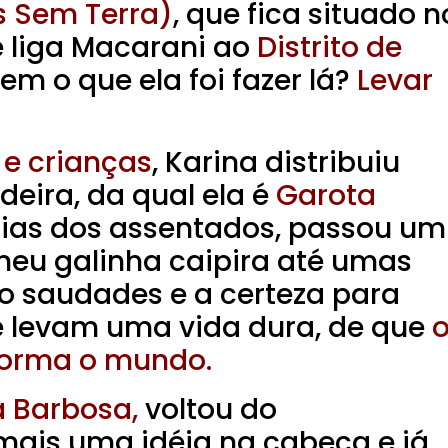
s Sem Terra)
, que fica situado n
 liga Macarani ao
Distrito de
em o que ela foi fazer lá?
Levar
 e crianças
, Karina distribuiu
eira, da qual ela é
Garota
lias dos assentados, passou um
meu galinha caipira até umas
do saudades e a certeza para
 levam uma vida dura, de que
sforma o mundo.
a Barbosa,
voltou do
ais uma idéia na cabeça e já