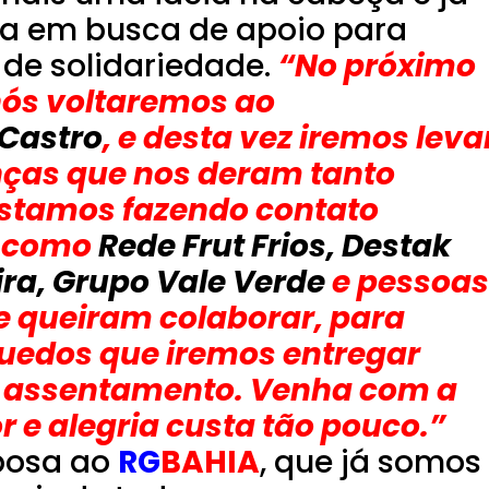
da em busca de apoio para
 de solidariedade.
“No próximo
nós voltaremos ao
 Castro
, e desta vez iremos leva
anças que nos deram tanto
estamos fazendo contato
s como
Rede Frut Frios, Destak
ira, Grupo Vale Verde
e pessoas
 queiram colaborar, para
uedos que iremos entregar
o assentamento. Venha com a
 e alegria custa tão pouco.”
bosa ao
RG
BAHIA
, que já somos