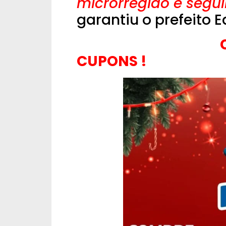
microrregião e seg
garantiu o prefeito 
C
CUPONS !