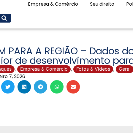
Empresa & Comércio
Seu direito
Pol
M PARA A REGIÃO – Dados d
or de desenvolvimento para
aques
,
Empresa & Comércio
,
Fotos & Vídeos
,
Geral
eiro 7, 2026