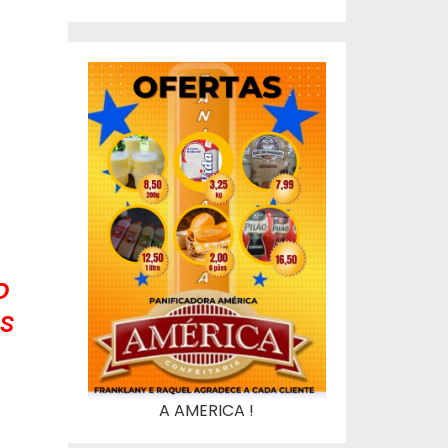
o
os
A AMERICA !