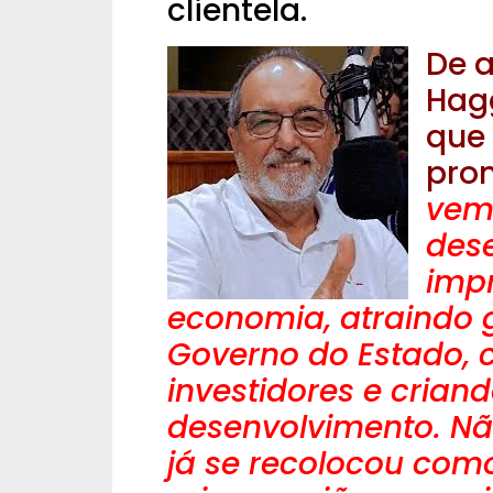
clientela.
De a
Hagg
que 
pro
vem
dese
imp
economia, atraindo g
Governo do Estado, 
investidores e crian
desenvolvimento. Nã
já se recolocou com