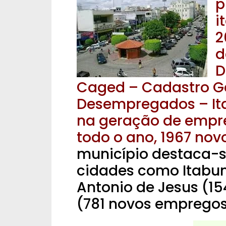
p
i
2
d
D
Caged – Cadastro G
Desempregados – Ita
na geração de empre
todo o ano, 1967 no
município destaca-s
cidades como Itabun
Antonio de Jesus (15
(781 novos empregos