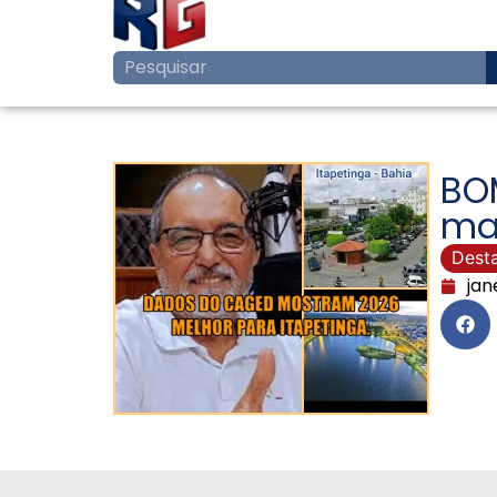
BO
mai
Dest
jan