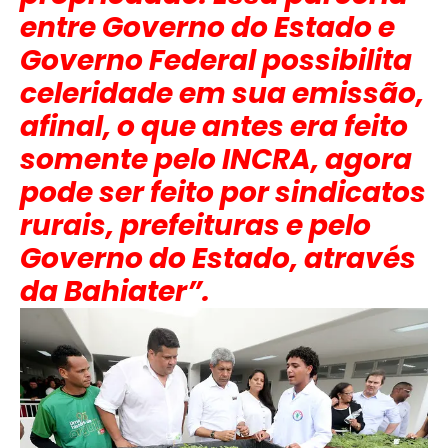
entre Governo do Estado e
Governo Federal possibilita
celeridade em sua emissão,
afinal, o que antes era feito
somente pelo INCRA, agora
pode ser feito por sindicatos
rurais, prefeituras e pelo
Governo do Estado, através
da Bahiater”.