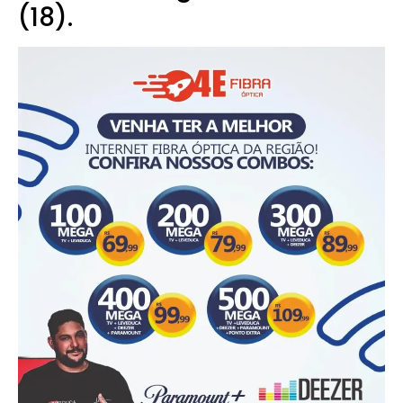
(18).